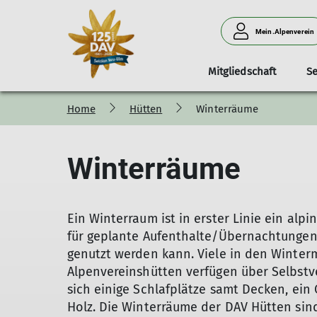
Mein.Alpenverein
Mitgliedschaft
Se
Home
Hütten
Winterräume
Aktiv mit
Naturverträglich auf Tour
Organisation
Mitgliedsbeiträge
Hüttenkategorien
Kurse
Kleinbus-Vermietung
Bergsteigen
Die
Mitmachen
Unsere Umwel
Mitglied
Fami
Hü
Handicap
Falken
Winterräume
Ein Winterraum ist in erster Linie ein alp
für geplante Aufenthalte/Übernachtungen
genutzt werden kann. Viele in den Winte
Alpenvereinshütten verfügen über Selbstv
sich einige Schlafplätze samt Decken, ei
Holz. Die Winterräume der DAV Hütten sind