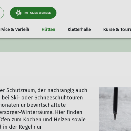
MITGLIED WERDEN
rvice & Verleih
Hütten
Kletterhalle
Kurse & Tour
taktionen
 werden
lien
tte buchen - Altes Höfle
Touren
Jugend
Veranstaltungen
Vöhringen
Klimaneutrale Sektion
Mitgliederzeitschrift
Ausrüstungsverleih
Weißenhorn
Tourenführer
Winterräume
Senioren
Spenden und S
Mit der Bahn 
Wettk
M
iner Schutzraum, der nachrangig auch
 bei Ski- oder Schneeschuhtouren
rmonaten unbewirtschaftete
ersorger-Winterräume. Hier finden
n Ofen zum Kochen und Heizen sowie
 in der Regel nur