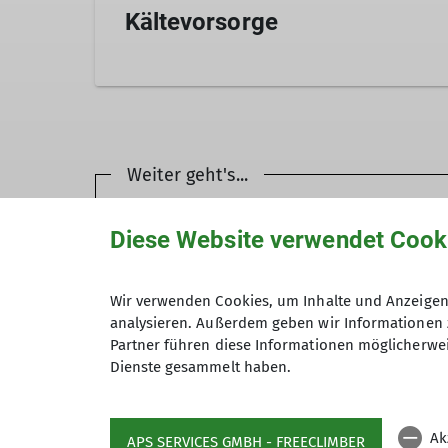
Kältevorsorge
Verpflegung mit, insbesondere Wasser.
Die meisten Winterräume sind mit Deck
Kleidung wie etwa eine Daunenjacke.
Weiter geht's...
Hütten
Diese Website verwendet Cook
Service und Verleih
Wir verwenden Cookies, um Inhalte und Anzeigen 
analysieren. Außerdem geben wir Informationen 
Partner führen diese Informationen möglicherwei
Dienste gesammelt haben.
Ak
APS SERVICES GMBH - FREECLIMBER