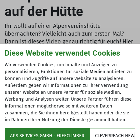
auf der Hütte
Ihr wollt auf einer Alpenvereinshütte
übernachten? Vielleicht auch zum ersten Mal?
Dann ist dieses Video genau richtig für euch! Hier
erfahrt ihr Schritt für Schritt, auf was es bei der
Diese Website verwendet Cookies
Hüttenübernachtung ankommt. Viele wertvolle
Tipps, damit die perfekte Nacht auf der Hütte
Wir verwenden Cookies, um Inhalte und Anzeigen zu
personalisieren, Funktionen für soziale Medien anbieten zu
gelingen kann.
können und Zugriffe auf unsere Website zu analysieren.
Außerdem geben wir Informationen zu Ihrer Verwendung
unserer Website an unsere Partner für soziale Medien,
Werbung und Analysen weiter. Unsere Partner führen diese
Informationen möglicherweise mit weiteren Daten
zusammen, die Sie ihnen bereitgestellt haben oder die sie
im Rahmen Ihrer Nutzung der Dienste gesammelt haben.
APS SERVICES GMBH - FREECLIMBER
CLEVERREACH NEWSL