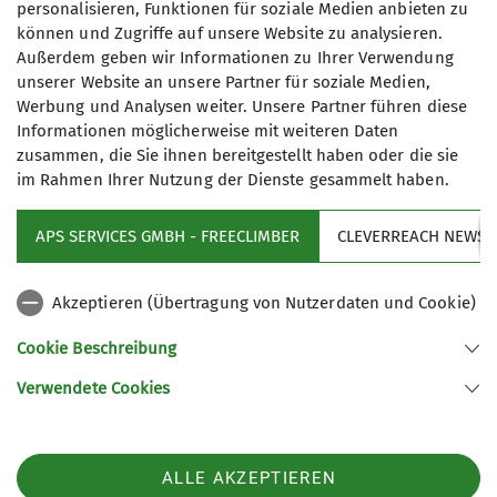
personalisieren, Funktionen für soziale Medien anbieten zu
können und Zugriffe auf unsere Website zu analysieren.
Maximale Teilnehmeranzahl
Außerdem geben wir Informationen zu Ihrer Verwendung
unserer Website an unsere Partner für soziale Medien,
7
Werbung und Analysen weiter. Unsere Partner führen diese
Informationen möglicherweise mit weiteren Daten
zusammen, die Sie ihnen bereitgestellt haben oder die sie
im Rahmen Ihrer Nutzung der Dienste gesammelt haben.
APS SERVICES GMBH - FREECLIMBER
CLEVERREACH NEWSL
Sektion
Akzeptieren (Übertragung von Nutzerdaten und Cookie)
Aktiv sein
Cookie Beschreibung
Verwendete Cookies
Sektion Neu-Ulm des Deutschen Alpenvereins e.V.
Nelsonallee 17
89231 Neu Ulm
Telefon +4973160307520
ALLE AKZEPTIEREN