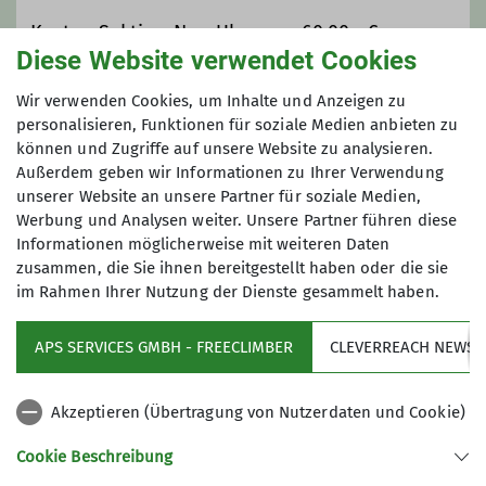
Ämter
Kosten Sektion Neu-Ulm
60,00
€
Diese Website verwendet Cookies
Kosten andere Sektion:
75,00
€
Tourenführer
Anzahlung Übernachtung:
40,00
€
Wir verwenden Cookies, um Inhalte und Anzeigen zu
personalisieren, Funktionen für soziale Medien anbieten zu
können und Zugriffe auf unsere Website zu analysieren.
Maximale Teilnehmeranzahl
Außerdem geben wir Informationen zu Ihrer Verwendung
unserer Website an unsere Partner für soziale Medien,
7
Werbung und Analysen weiter. Unsere Partner führen diese
Informationen möglicherweise mit weiteren Daten
zusammen, die Sie ihnen bereitgestellt haben oder die sie
im Rahmen Ihrer Nutzung der Dienste gesammelt haben.
APS SERVICES GMBH - FREECLIMBER
CLEVERREACH NEWSL
Sektion
Akzeptieren (Übertragung von Nutzerdaten und Cookie)
Aktiv sein
Cookie Beschreibung