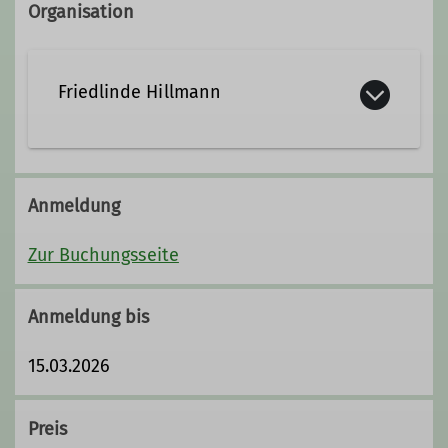
Organisation
Friedlinde Hillmann
friedlinde.hillmann@dav-neu-
ulm.de
Anmeldung
Zur Buchungsseite
Qualifikationen
Anmeldung bis
Trainer C Bergwandern
15.03.2026
Zusatzqualifikation
Schneeschuhbergsteigen
Preis