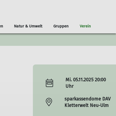
en
Natur & Umwelt
Gruppen
Verein
ponsoring
in die Berge
ampfklettern
itgliederbereich
Alpenvereinshütten-Knigge
Chalk &
Infos zu Natur und Umwelt
Mitfahrzentrale
Bibliothek
Ansprechpartner
Seniorengymnastik
Newsletter
Friends
Mi. 05.11.2025 20:00
Uhr
sparkassendome DAV
Kletterwelt Neu-Ulm