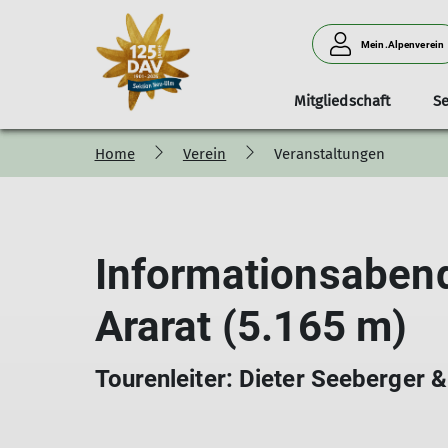
Mein.Alpenverein
Mitgliedschaft
Se
Home
Verein
Veranstaltungen
Aktiv mit
Naturverträglich auf Tour
Organisation
Mitgliedsbeiträge
Hüttenkategorien
Kurse
Kleinbus-Vermietung
Bergsteigen
Die
Mitmachen
Unsere Umwel
Mitglied
Fami
Hü
Handicap
Falken
Informationsabend
Ararat (5.165 m)
Tourenleiter: Dieter Seeberger 