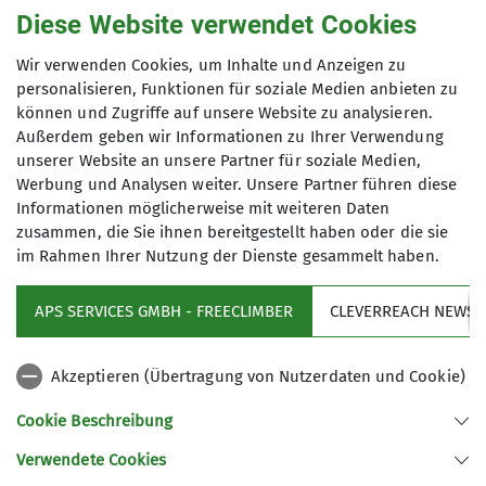
Diese Website verwendet Cookies
Wir verwenden Cookies, um Inhalte und Anzeigen zu
personalisieren, Funktionen für soziale Medien anbieten zu
können und Zugriffe auf unsere Website zu analysieren.
Außerdem geben wir Informationen zu Ihrer Verwendung
unserer Website an unsere Partner für soziale Medien,
Veranstaltung Kletterhalle
Werbung und Analysen weiter. Unsere Partner führen diese
Informationen möglicherweise mit weiteren Daten
Kidscup & Speed Tag
zusammen, die Sie ihnen bereitgestellt haben oder die sie
Wettkampf
im Rahmen Ihrer Nutzung der Dienste gesammelt haben.
Sa. 25.07.2026 - So. 26.07.2026
Am 25. und 26. Juli stehen mit dem KidsCup und dem
APS SERVICES GMBH - FREECLIMBER
CLEVERREACH NEWSL
Sektion
Speedtag zwei tolle Veranstaltungen für unseren Verein
an.
Der Eintritt für Zuschauer ist frei!
Akzeptieren (Übertragung von Nutzerdaten und Cookie)
Aktiv sein
Kidscup Samstag 25.07.2026
- Kein Kletterbetreib
Cookie Beschreibung
Speedtag Sonntag 26.07.2026
- Eingeschränkter
Kletterbetrieb!
Verwendete Cookies
Sektion Neu-Ulm des Deutschen Alpenvereins e.V.